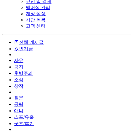
코인 및 결제
멤버십 관리
계정 설정
차단 목록
고객 센터
전체 게시글
인기글
자유
공지
후방주의
소식
창작
질문
공략
애니
스포/유출
굿즈/후기