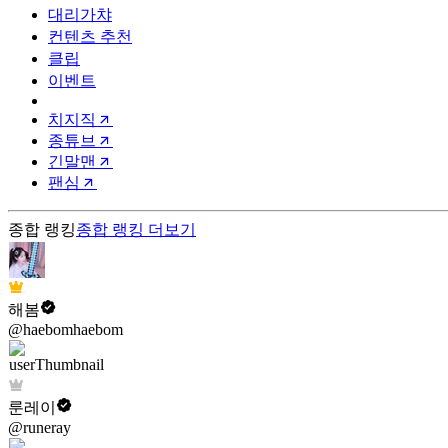
대리가챠
컨텐츠 추천
클립
이벤트
치지직
종튜브
긴말맨
팬심
종합 랭킹
종합 랭킹
더보기
해봄
@haebomhaebom
룬레이
@runeray