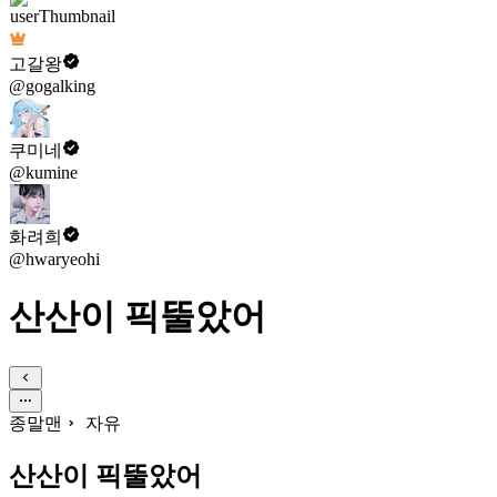
고갈왕
@gogalking
쿠미네
@kumine
화려희
@hwaryeohi
산산이 픽뚤았어
종말맨
자유
산산이 픽뚤았어