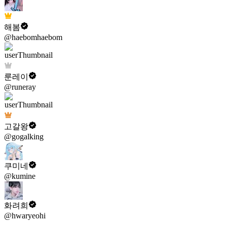
해봄
@haebomhaebom
룬레이
@runeray
고갈왕
@gogalking
쿠미네
@kumine
화려희
@hwaryeohi