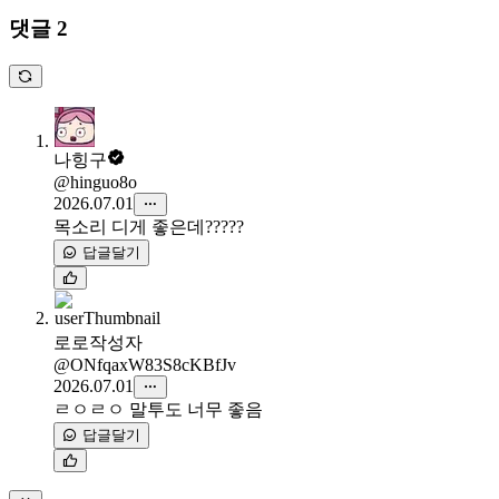
댓글 2
나힝구
@hinguo8o
2026.07.01
목소리 디게 좋은데?????
답글달기
로로
작성자
@ONfqaxW83S8cKBfJv
2026.07.01
ㄹㅇㄹㅇ 말투도 너무 좋음
답글달기