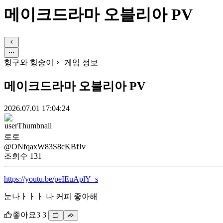
메이크드라마 오블리아 PV
힝구와 힝숭이
게임 정보
메이크드라마 오블리아 PV
2026.07.01 17:04:24
로로
@ONfqaxW83S8cKBfJv
조회수
131
https://youtu.be/peIEuAplY_s
눈나ㅏㅏㅏ 나 커피 좋아해
좋아요
3
3