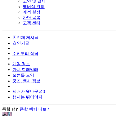
코인 및 결제
멤버십 관리
계정 설정
차단 목록
고객 센터
전체 게시글
인기글
주전부리 잡담
게임 정보
가챠 할래말래
으른들 모임
굿즈, 행사 정보
택배가 왔다구요!!
행사는 뛰어야지
종합 랭킹
종합 랭킹
더보기