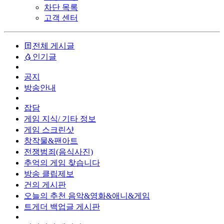
차단 목록
고객 센터
전체 게시글
인기글
공지
방송안내
잡담
게임 지식/ 기타 정보
게임 스크린샷
창작물&팬아트
전쟁범죄(음식사진)
추억의 게임 찾습니다
방송 클립제보
건의 게시판
오늘의 추천 음악&영화&애니&게임
트게더 백업글 게시판