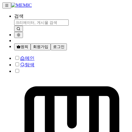
검색
원픽
회원가입
로그인
메인
탐색