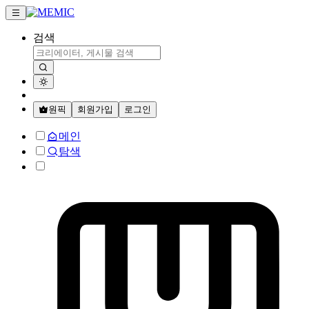
검색
원픽
회원가입
로그인
메인
탐색