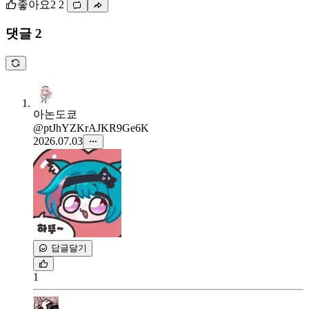
좋아요
2
2
댓글 2
아논도쿄
@ptJhYZKrAJKR9Ge6K
2026.07.03
답글달기
1