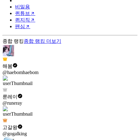
비밀용
퀴튜브
퀴지직
팬심
종합 랭킹
종합 랭킹
더보기
해봄
@haebomhaebom
룬레이
@runeray
고갈왕
@gogalking