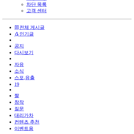
차단 목록
고객 센터
전체 게시글
인기글
공지
다시보기
자유
소식
스포,유출
19
짤
창작
질문
대리가차
컨텐츠 추천
이벤트용