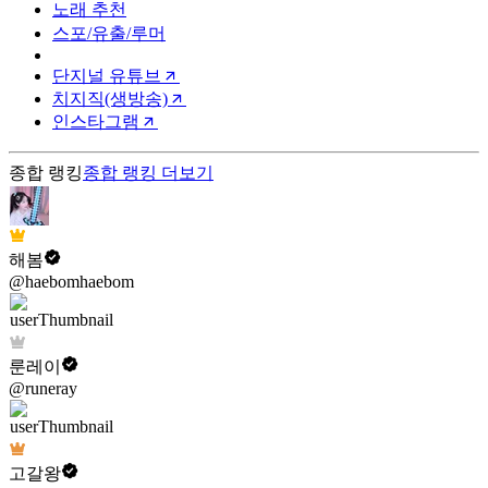
노래 추천
스포/유출/루머
단지널 유튜브
치지직(생방송)
인스타그램
종합 랭킹
종합 랭킹
더보기
해봄
@haebomhaebom
룬레이
@runeray
고갈왕