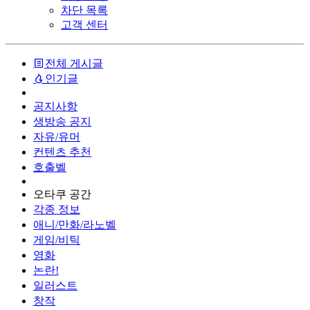
차단 목록
고객 센터
전체 게시글
인기글
공지사항
생방송 공지
자유/유머
컨텐츠 추천
호출벨
오타쿠 공간
각종 정보
애니/만화/라노벨
게임/비틱
영화
논란!
일러스트
창작