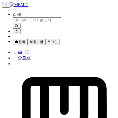
검색
원픽
회원가입
로그인
메인
탐색