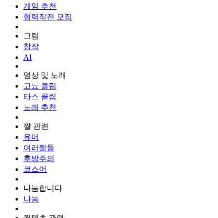
게임 추천
협력작전 모집
그림
창작
AI
영상 및 노래
고뇨 클립
타스 클립
노래 추천
쨜 관련
유머
여러짤들
후방주의
코스어
나눔합니다
나눔
컨텐츠 관련