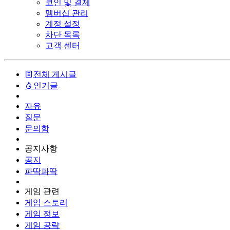
코인 및 결제
멤버십 관리
계정 설정
차단 목록
고객 센터
전체 게시글
인기글
자유
질문
문의함
공지사항
공지
파딱파딱
게임 관련
게임 스토리
게임 정보
게임 공략