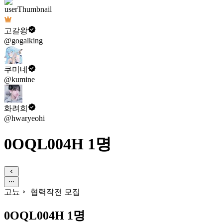
고갈왕
@gogalking
쿠미네
@kumine
화려희
@hwaryeohi
0OQL004H 1명
고뇨
협력작전 모집
0OQL004H 1명