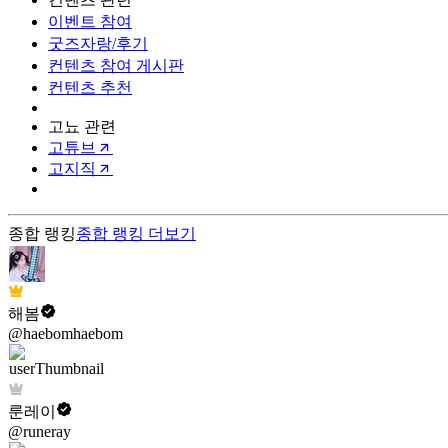
이벤트 참여
굿즈자랑/후기
컨텐츠 참여 게시판
컨텐츠 추천
고뇨 관련
고튜브
고지직
종합 랭킹
종합 랭킹
더보기
해봄
@haebomhaebom
룬레이
@runeray