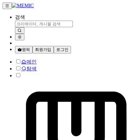
검색
원픽
회원가입
로그인
메인
탐색