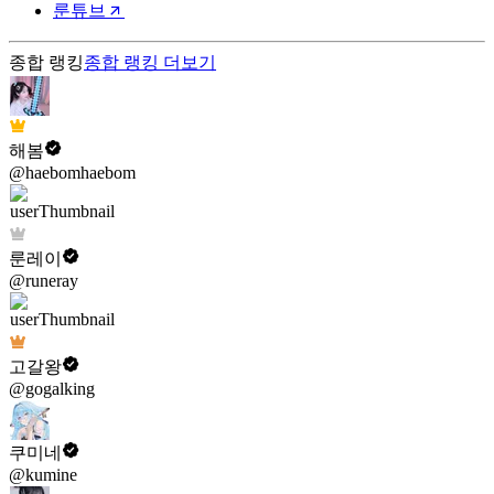
룬튜브
종합 랭킹
종합 랭킹
더보기
해봄
@haebomhaebom
룬레이
@runeray
고갈왕
@gogalking
쿠미네
@kumine