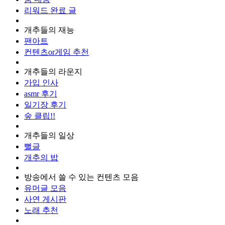
리워드 완료 글
개추들의 재능
팬아트
컨텐츠or게임 추천
개추들의 라운지
가입 인사
asmr 후기
일기장 후기
숲 클립!!
개추들의 일상
뻘글
개추의 밥
방송에서 쓸 수 있는 컨텐츠 모음
유머글 모음
사연 게시판
노래 추천