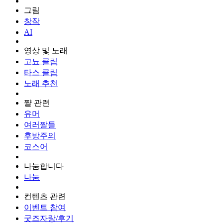
그림
창작
AI
영상 및 노래
고뇨 클립
타스 클립
노래 추천
쨜 관련
유머
여러짤들
후방주의
코스어
나눔합니다
나눔
컨텐츠 관련
이벤트 참여
굿즈자랑/후기