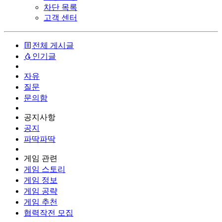
차단 목록
고객 센터
전체 게시글
인기글
자유
질문
문의함
공지사항
공지
파딱파딱
게임 관련
게임 스토리
게임 정보
게임 공략
게임 추천
협력작전 모집