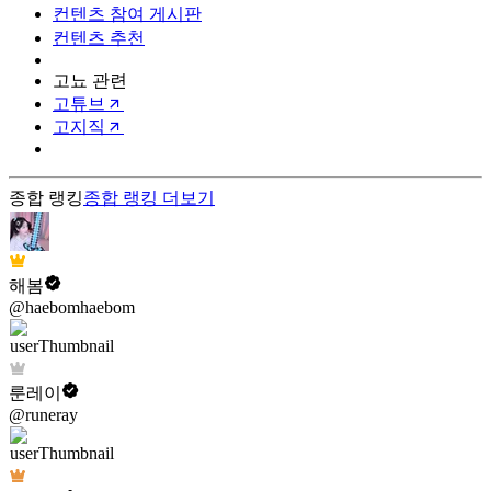
컨텐츠 참여 게시판
컨텐츠 추천
고뇨 관련
고튜브
고지직
종합 랭킹
종합 랭킹
더보기
해봄
@haebomhaebom
룬레이
@runeray