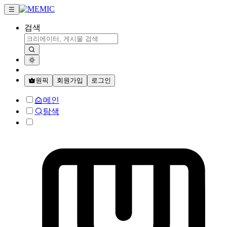
검색
원픽
회원가입
로그인
메인
탐색