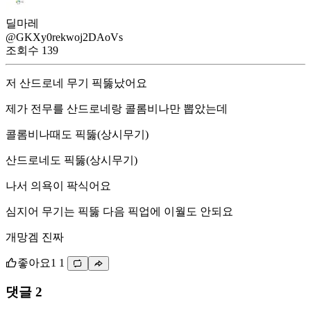
딜마레
@GKXy0rekwoj2DAoVs
조회수
139
저 산드로네 무기 픽뚫났어요
제가 전무를 산드로네랑 콜롬비나만 뽑았는데
콜롬비나때도 픽뚫(상시무기)
산드로네도 픽뚫(상시무기)
나서 의욕이 팍식어요
심지어 무기는 픽뚫 다음 픽업에 이월도 안되요
개망겜 진짜
좋아요
1
1
댓글 2