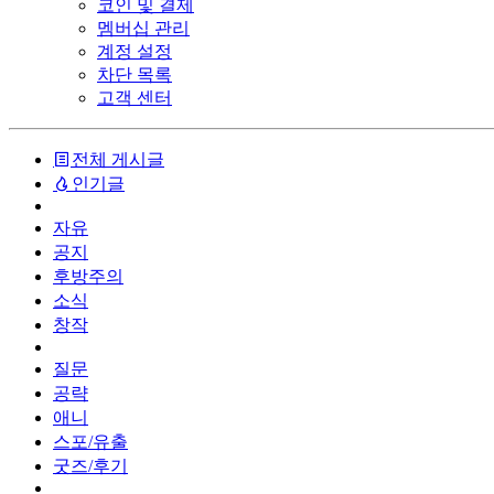
코인 및 결제
멤버십 관리
계정 설정
차단 목록
고객 센터
전체 게시글
인기글
자유
공지
후방주의
소식
창작
질문
공략
애니
스포/유출
굿즈/후기