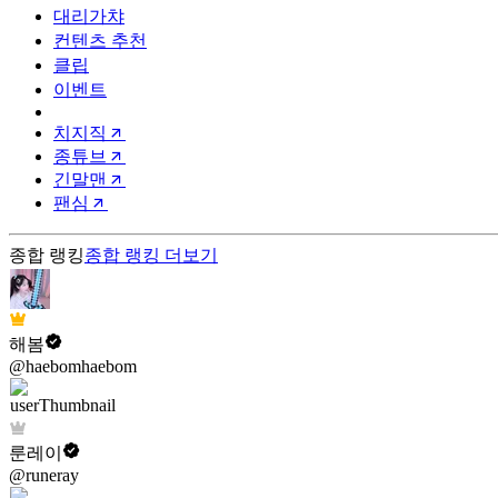
대리가챠
컨텐츠 추천
클립
이벤트
치지직
종튜브
긴말맨
팬심
종합 랭킹
종합 랭킹
더보기
해봄
@haebomhaebom
룬레이
@runeray