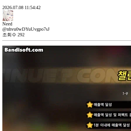
2026.07.08 11:54:42
Need
@nhvu0wDYuUvgpo7sJ
조회수
292