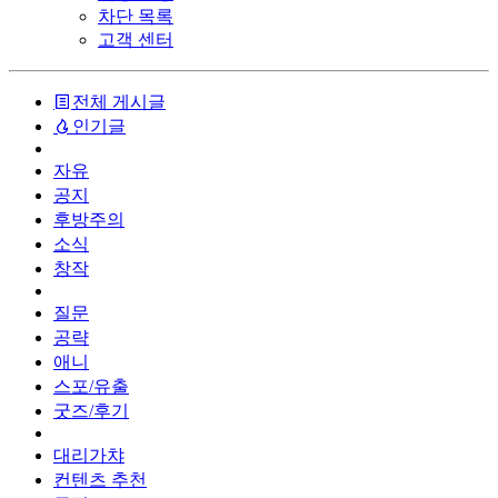
차단 목록
고객 센터
전체 게시글
인기글
자유
공지
후방주의
소식
창작
질문
공략
애니
스포/유출
굿즈/후기
대리가챠
컨텐츠 추천