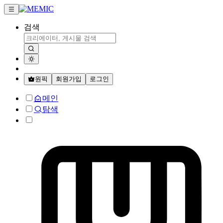
검색
원픽
회원가입
로그인
메인
탐색