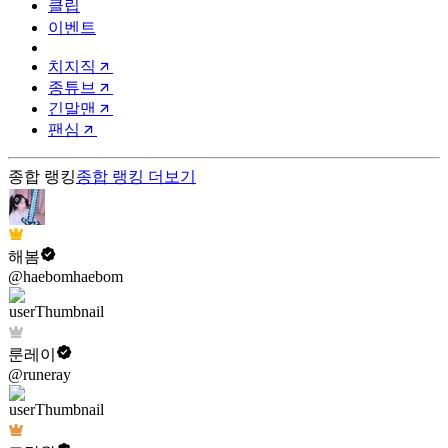
클립
이벤트
치지직
종튜브
긴말맨
팬심
종합 랭킹
종합 랭킹
더보기
해봄
@haebomhaebom
룬레이
@runeray