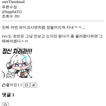
푸른수정
@bags64352
조회수
391
진짜 저번 파이크사변처럼 정떨어지게 지네ㅋㅋ....
ewc도 초반은 그냥 안보고 소식만 듣다가 폼 올라왔다하면 그
때봐야겠다ㅅㅂ
좋아요
1
1
댓글 1