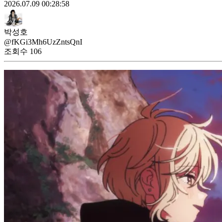
2026.07.09 00:28:58
박성호
@fKGi3Mh6UzZntsQnI
조회수
106