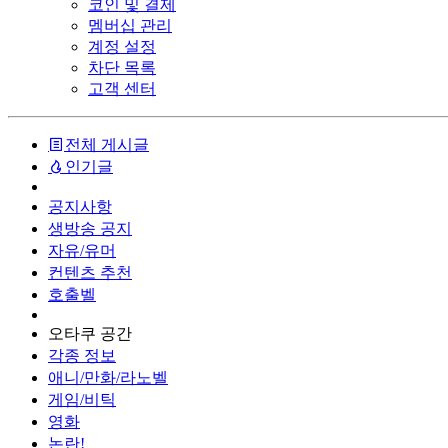
코인 및 결제
멤버십 관리
계정 설정
차단 목록
고객 센터
전체 게시글
인기글
공지사항
생방송 공지
자유/유머
컨텐츠 추천
호출벨
오타쿠 공간
각종 정보
애니/만화/라노벨
게임/비틱
영화
논란!