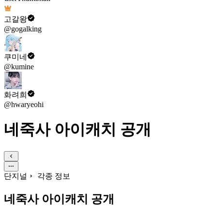
고갈왕
@gogalking
쿠미네
@kumine
화려희
@hwaryeohi
네죽사 아이캐치 공개
단지널
각종 정보
네죽사 아이캐치 공개