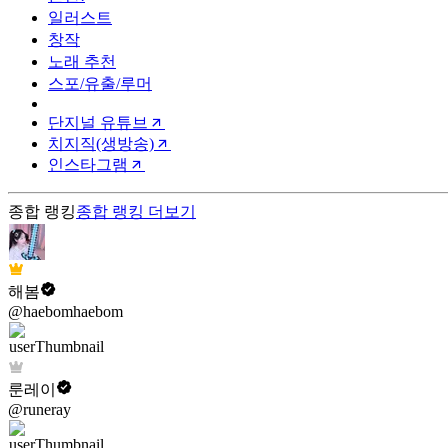
일러스트
창작
노래 추천
스포/유출/루머
단지널 유튜브
치지직(생방송)
인스타그램
종합 랭킹
종합 랭킹
더보기
해봄
@haebomhaebom
룬레이
@runeray