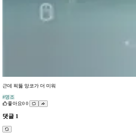
근데 픽뚫 앙코가 더 미워
#명조
좋아요
0
0
댓글 1