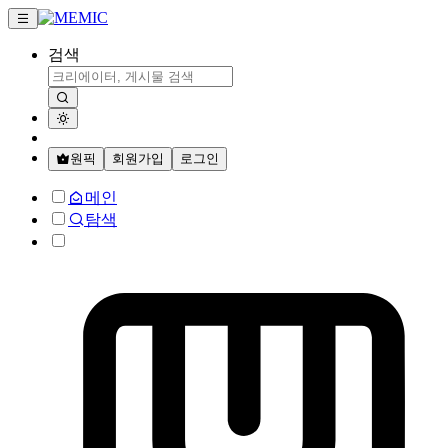
검색
원픽
회원가입
로그인
메인
탐색