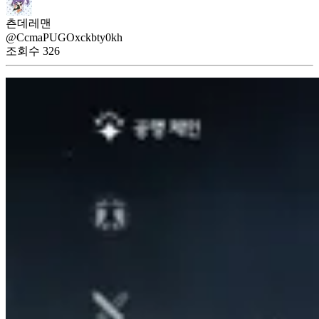
츤데레맨
@CcmaPUGOxckbty0kh
조회수
326