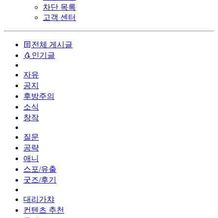
차단 목록
고객 센터
전체 게시글
인기글
자유
공지
후방주의
소식
창작
질문
공략
애니
스포/유출
굿즈/후기
대리가챠
컨텐츠 추천