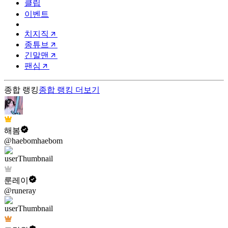
클립
이벤트
치지직
종튜브
긴말맨
팬심
종합 랭킹
종합 랭킹
더보기
해봄
@haebomhaebom
룬레이
@runeray