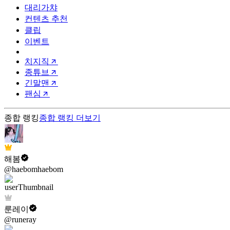
대리가챠
컨텐츠 추천
클립
이벤트
치지직
종튜브
긴말맨
팬심
종합 랭킹
종합 랭킹
더보기
해봄
@haebomhaebom
룬레이
@runeray