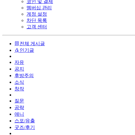
코인 및 결제
멤버십 관리
계정 설정
차단 목록
고객 센터
전체 게시글
인기글
자유
공지
후방주의
소식
창작
질문
공략
애니
스포/유출
굿즈/후기