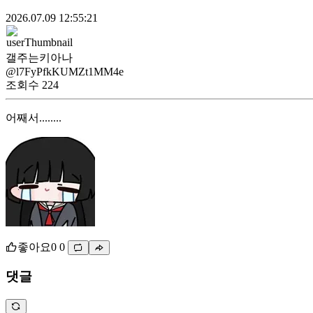
2026.07.09 12:55:21
갤주는키아나
@l7FyPfkKUMZt1MM4e
조회수
224
어째서........
좋아요
0
0
댓글