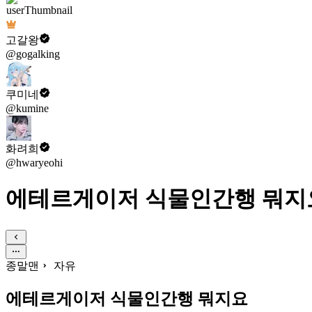
고갈왕
@gogalking
쿠미네
@kumine
화려희
@hwaryeohi
에테르게이저 식물인간행 뭐지
종말맨
자유
에테르게이저 식물인간행 뭐지요