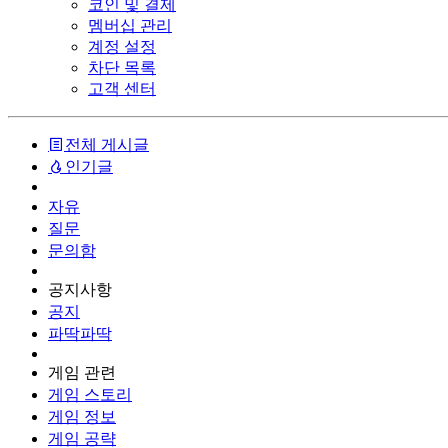
코인 및 결제
멤버십 관리
계정 설정
차단 목록
고객 센터
전체 게시글
인기글
자유
질문
문의함
공지사항
공지
파딱파딱
게임 관련
게임 스토리
게임 정보
게임 공략