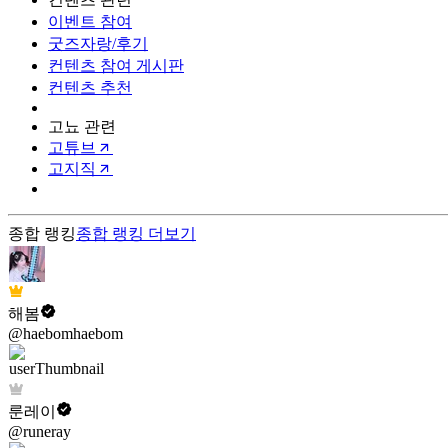
이벤트 참여
굿즈자랑/후기
컨텐츠 참여 게시판
컨텐츠 추천
고뇨 관련
고튜브
고지직
종합 랭킹
종합 랭킹
더보기
해봄
@haebomhaebom
룬레이
@runeray