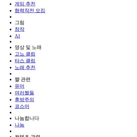
게임 추천
협력작전 모집
그림
창작
AI
영상 및 노래
고뇨 클립
타스 클립
노래 추천
쨜 관련
유머
여러짤들
후방주의
코스어
나눔합니다
나눔
컨텐츠 관련