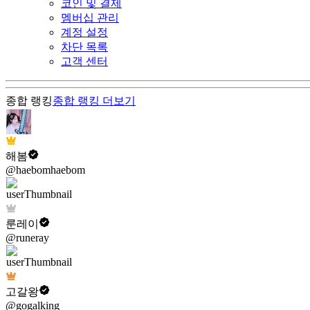
코인 및 결제
멤버십 관리
계정 설정
차단 목록
고객 센터
종합 랭킹
종합 랭킹
더보기
해봄
@haebomhaebom
룬레이
@runeray
고갈왕
@gogalking