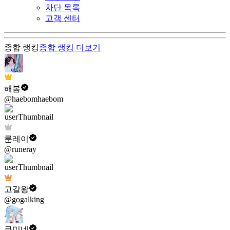
차단 목록
고객 센터
종합 랭킹
종합 랭킹
더보기
해봄
@haebomhaebom
룬레이
@runeray
고갈왕
@gogalking
쿠미네