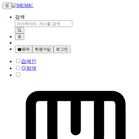
검색
원픽
회원가입
로그인
메인
탐색