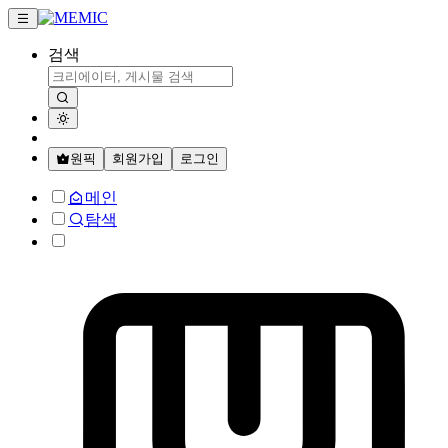
검색
원픽
회원가입
로그인
메인
탐색