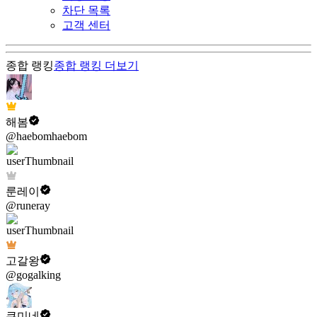
차단 목록
고객 센터
종합 랭킹
종합 랭킹
더보기
해봄
@haebomhaebom
룬레이
@runeray
고갈왕
@gogalking
쿠미네