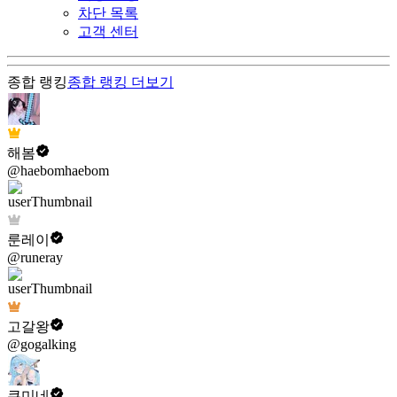
차단 목록
고객 센터
종합 랭킹
종합 랭킹
더보기
해봄
@haebomhaebom
룬레이
@runeray
고갈왕
@gogalking
쿠미네