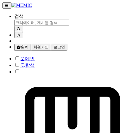
검색
원픽
회원가입
로그인
메인
탐색