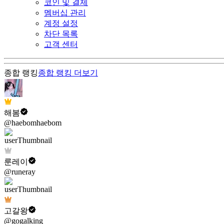
코인 및 결제
멤버십 관리
계정 설정
차단 목록
고객 센터
종합 랭킹
종합 랭킹
더보기
해봄
@haebomhaebom
룬레이
@runeray
고갈왕
@gogalking