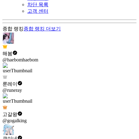
차단 목록
고객 센터
종합 랭킹
종합 랭킹
더보기
해봄
@haebomhaebom
룬레이
@runeray
고갈왕
@gogalking
쿠미네