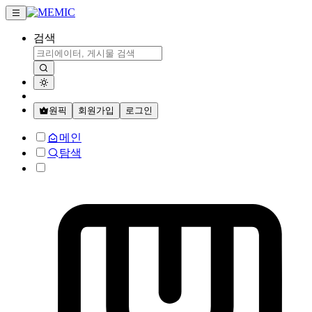
검색
원픽
회원가입
로그인
메인
탐색