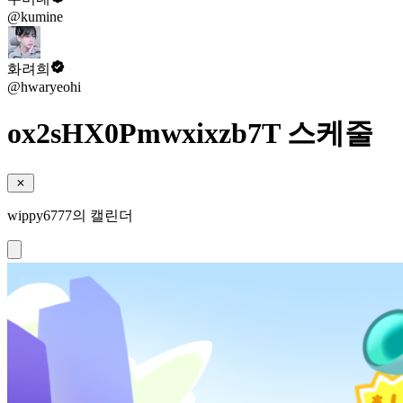
@kumine
화려희
@hwaryeohi
ox2sHX0Pmwxixzb7T 스케줄
wippy6777의 캘린더