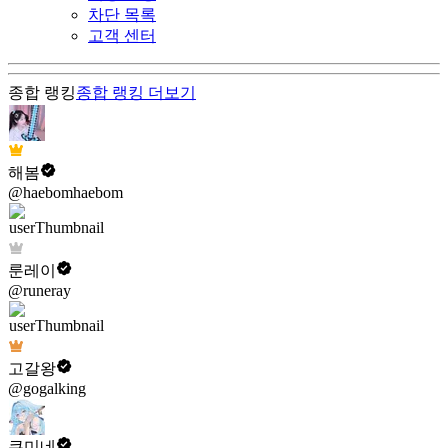
차단 목록
고객 센터
종합 랭킹
종합 랭킹
더보기
해봄
@haebomhaebom
룬레이
@runeray
고갈왕
@gogalking
쿠미네