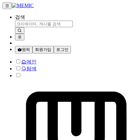
검색
원픽
회원가입
로그인
메인
탐색