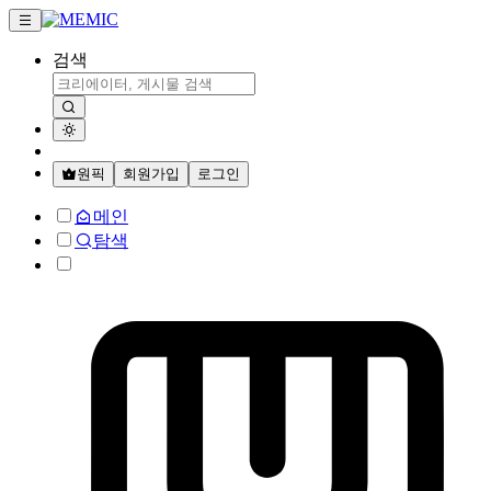
검색
원픽
회원가입
로그인
메인
탐색