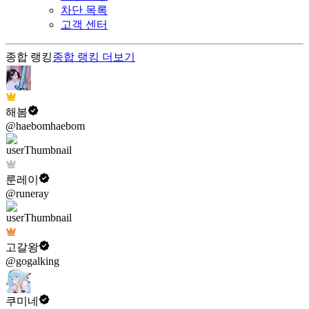
차단 목록
고객 센터
종합 랭킹
종합 랭킹
더보기
해봄
@haebomhaebom
룬레이
@runeray
고갈왕
@gogalking
쿠미네