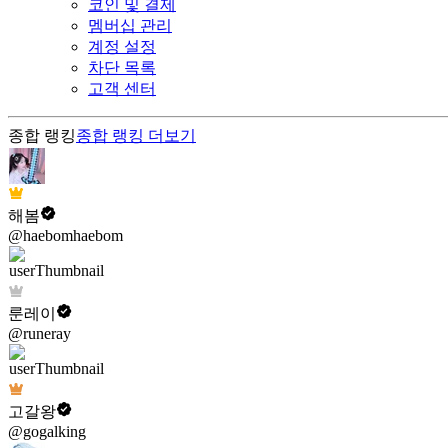
코인 및 결제
멤버십 관리
계정 설정
차단 목록
고객 센터
종합 랭킹
종합 랭킹
더보기
해봄
@haebomhaebom
룬레이
@runeray
고갈왕
@gogalking