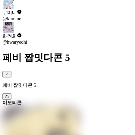
쿠미네
@kumine
화려희
@hwaryeohi
페비 짭밋다콘 5
페비 짭밋다콘 5
이모티콘