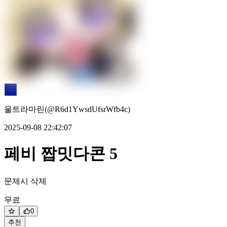
울트라마린(@R6d1YwsdUfsrWfb4c)
2025-09-08 22:42:07
페비 짭밋다콘 5
문제시 삭제
무료
0
추천