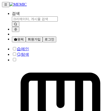
검색
원픽
회원가입
로그인
메인
탐색