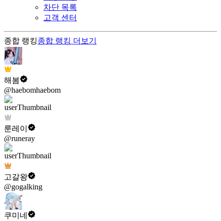
차단 목록
고객 센터
종합 랭킹
종합 랭킹
더보기
해봄
@haebomhaebom
룬레이
@runeray
고갈왕
@gogalking
쿠미네