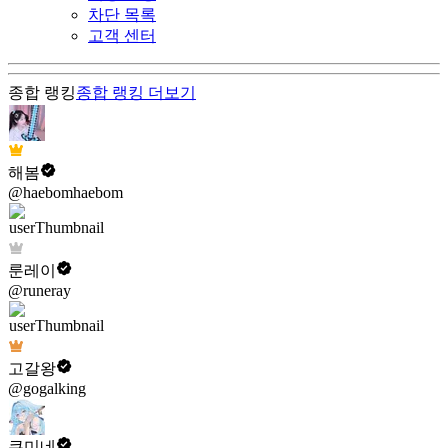
차단 목록
고객 센터
종합 랭킹
종합 랭킹
더보기
해봄
@haebomhaebom
룬레이
@runeray
고갈왕
@gogalking
쿠미네