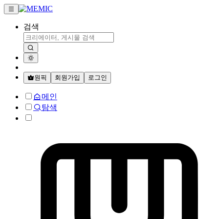
검색
원픽
회원가입
로그인
메인
탐색