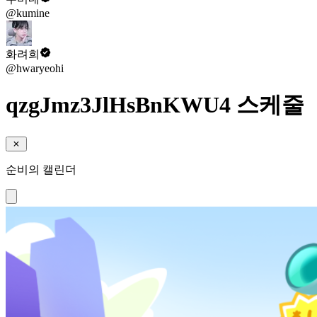
@kumine
화려희
@hwaryeohi
qzgJmz3JlHsBnKWU4 스케줄
순비의 캘린더