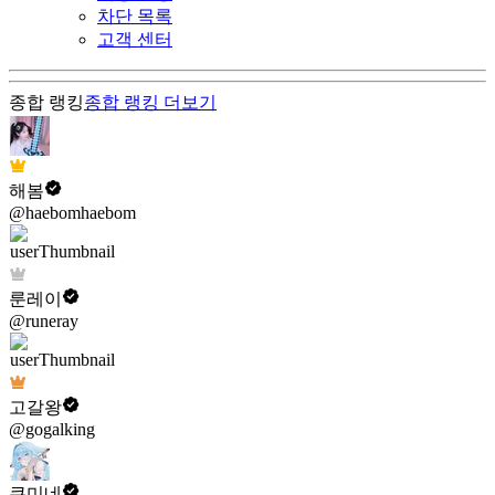
차단 목록
고객 센터
종합 랭킹
종합 랭킹
더보기
해봄
@haebomhaebom
룬레이
@runeray
고갈왕
@gogalking
쿠미네