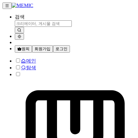
검색
원픽
회원가입
로그인
메인
탐색