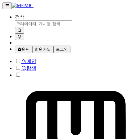
검색
원픽
회원가입
로그인
메인
탐색