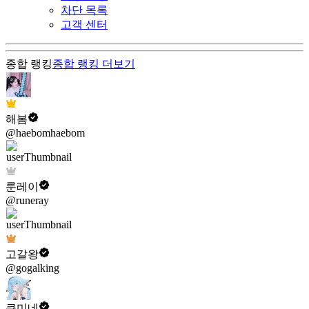
차단 목록
고객 센터
종합 랭킹
종합 랭킹
더보기
해봄
@haebomhaebom
룬레이
@runeray
고갈왕
@gogalking
쿠미네