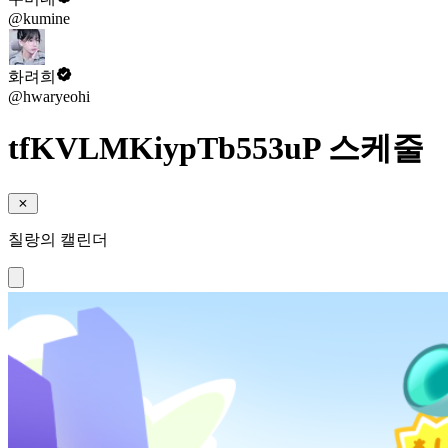
@kumine
화려희
@hwaryeohi
tfKVLMKiypTb553uP 스케줄
칠랑의 캘린더