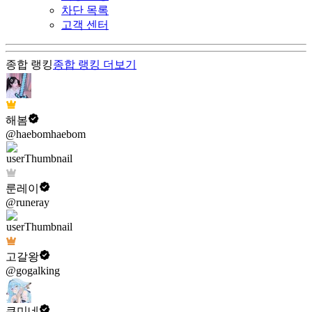
차단 목록
고객 센터
종합 랭킹
종합 랭킹
더보기
해봄
@haebomhaebom
룬레이
@runeray
고갈왕
@gogalking
쿠미네