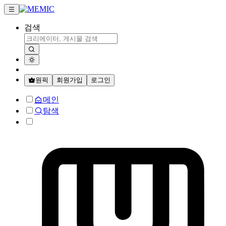
검색
원픽
회원가입
로그인
메인
탐색