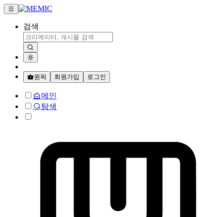
검색
원픽
회원가입
로그인
메인
탐색