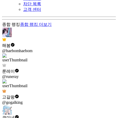
차단 목록
고객 센터
종합 랭킹
종합 랭킹
더보기
해봄
@haebomhaebom
룬레이
@runeray
고갈왕
@gogalking
쿠미네