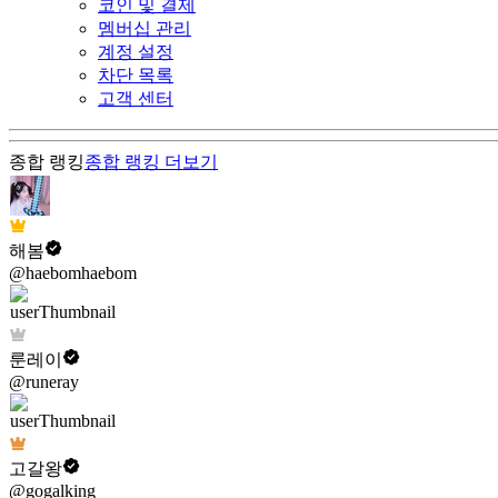
코인 및 결제
멤버십 관리
계정 설정
차단 목록
고객 센터
종합 랭킹
종합 랭킹
더보기
해봄
@haebomhaebom
룬레이
@runeray
고갈왕
@gogalking