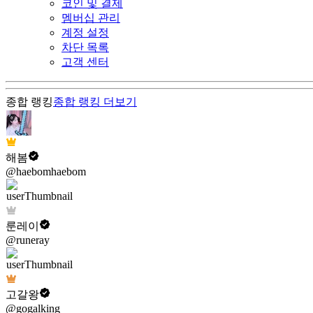
코인 및 결제
멤버십 관리
계정 설정
차단 목록
고객 센터
종합 랭킹
종합 랭킹
더보기
해봄
@haebomhaebom
룬레이
@runeray
고갈왕
@gogalking