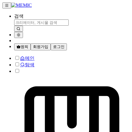
검색
원픽
회원가입
로그인
메인
탐색