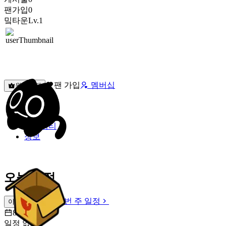
팬가입
0
밐타운
Lv.1
팬 가입
멤버십
원픽선택
밐타운
피드
커뮤니티
정보
오늘 일정
이번 주 일정
이번 주 일정
8월 7일 [금]
일정 없음