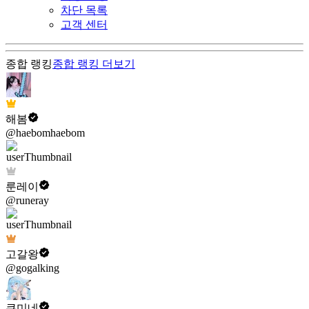
차단 목록
고객 센터
종합 랭킹
종합 랭킹
더보기
해봄
@haebomhaebom
룬레이
@runeray
고갈왕
@gogalking
쿠미네