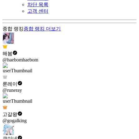
차단 목록
고객 센터
종합 랭킹
종합 랭킹
더보기
해봄
@haebomhaebom
룬레이
@runeray
고갈왕
@gogalking
쿠미네