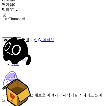
팬가입
0
밐타운
Lv.1
팬 가입
멤버십
원픽선택
밐타운
피드
커뮤니티
정보
피드가 비어있어요!
새로운 이야기가 시작되길 기다리고 있어
요 🌟