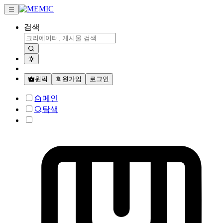
검색
원픽
회원가입
로그인
메인
탐색