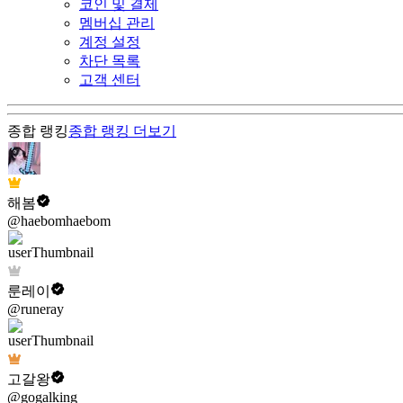
코인 및 결제
멤버십 관리
계정 설정
차단 목록
고객 센터
종합 랭킹
종합 랭킹
더보기
해봄
@haebomhaebom
룬레이
@runeray
고갈왕
@gogalking