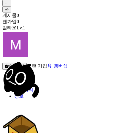
게시물
0
팬가입
0
밐타운
Lv.1
팬 가입
멤버십
원픽선택
밐타운
피드
커뮤니티
정보