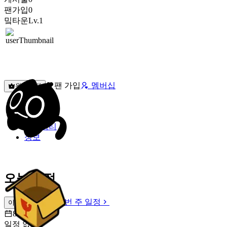
팬가입
0
밐타운
Lv.1
팬 가입
멤버십
원픽선택
밐타운
피드
커뮤니티
정보
오늘 일정
이번 주 일정
이번 주 일정
8월 7일 [금]
일정 없음