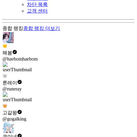
차단 목록
고객 센터
종합 랭킹
종합 랭킹
더보기
해봄
@haebomhaebom
룬레이
@runeray
고갈왕
@gogalking
쿠미네