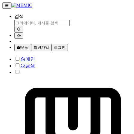
검색
원픽
회원가입
로그인
메인
탐색