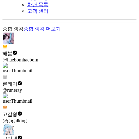
차단 목록
고객 센터
종합 랭킹
종합 랭킹
더보기
해봄
@haebomhaebom
룬레이
@runeray
고갈왕
@gogalking
쿠미네