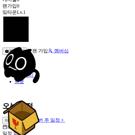
팬가입
0
밐타운
Lv.1
팬 가입
멤버십
원픽선택
밐타운
피드
커뮤니티
정보
오늘 일정
이번 주 일정
이번 주 일정
8월 8일 [토]
일정 없음