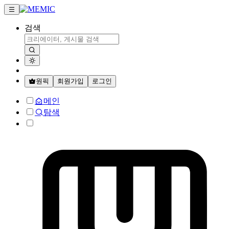
검색
원픽
회원가입
로그인
메인
탐색