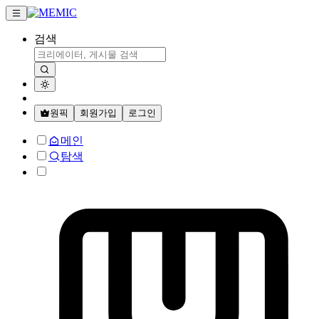
검색
원픽
회원가입
로그인
메인
탐색