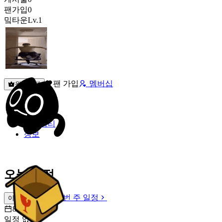
팬가입
0
밐타운
Lv.1
팬 가입
멤버십
원픽선택
밐타운
피드
커뮤니티
정보
오늘 일정
이번 주 일정
이번 주 일정
8월 9일 [일]
일정 없음