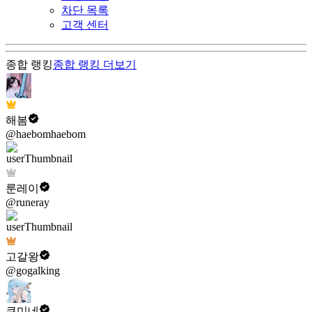
차단 목록
고객 센터
종합 랭킹
종합 랭킹
더보기
해봄
@haebomhaebom
룬레이
@runeray
고갈왕
@gogalking
쿠미네