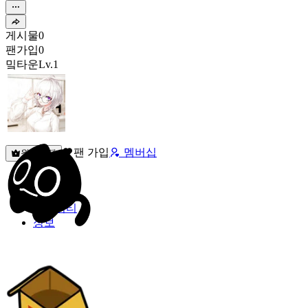
게시물
0
팬가입
0
밐타운
Lv.1
팬 가입
멤버십
원픽선택
밐타운
피드
커뮤니티
정보