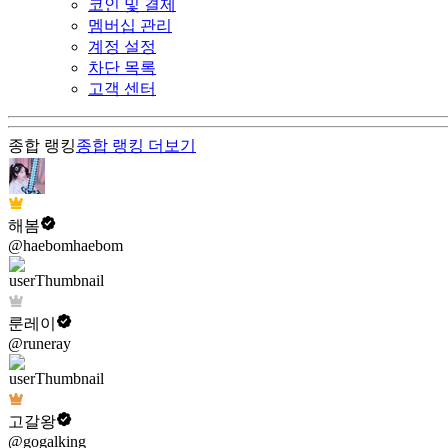
코인 및 결제
멤버십 관리
계정 설정
차단 목록
고객 센터
종합 랭킹
종합 랭킹
더보기
해봄
@haebomhaebom
룬레이
@runeray
고갈왕
@gogalking