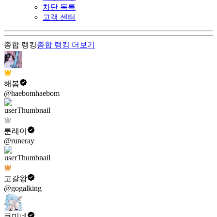
차단 목록
고객 센터
종합 랭킹
종합 랭킹
더보기
해봄
@haebomhaebom
룬레이
@runeray
고갈왕
@gogalking
쿠미네