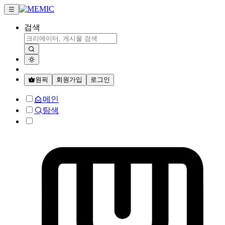
검색
원픽
회원가입
로그인
메인
탐색