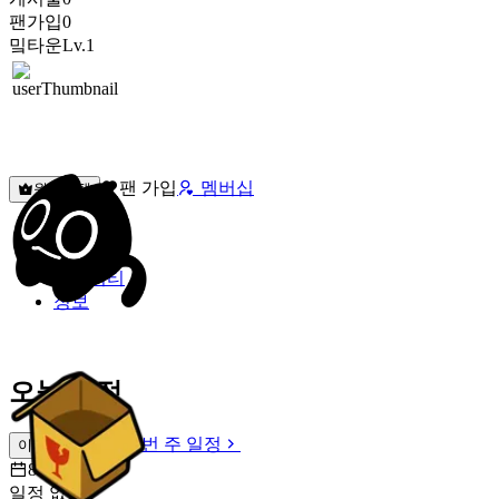
팬가입
0
밐타운
Lv.1
팬 가입
멤버십
원픽선택
밐타운
피드
커뮤니티
정보
오늘 일정
이번 주 일정
이번 주 일정
8월 8일 [토]
일정 없음