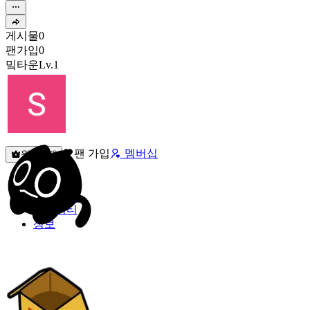
게시물
0
팬가입
0
밐타운
Lv.1
팬 가입
멤버십
원픽선택
밐타운
피드
커뮤니티
정보