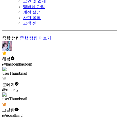
코인 및 결제
멤버십 관리
계정 설정
차단 목록
고객 센터
종합 랭킹
종합 랭킹
더보기
해봄
@haebomhaebom
룬레이
@runeray
고갈왕
@gogalking