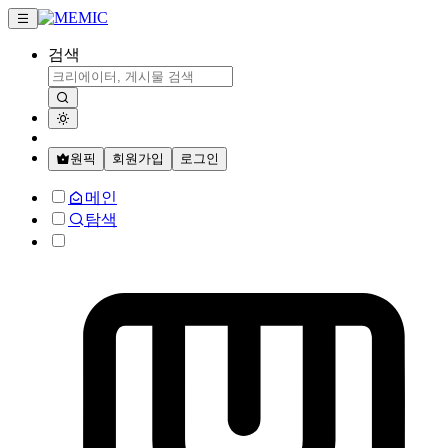
검색
원픽
회원가입
로그인
메인
탐색