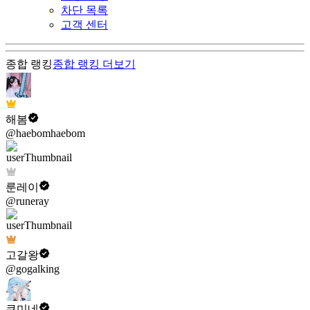
차단 목록
고객 센터
종합 랭킹
종합 랭킹
더보기
해봄
@haebomhaebom
룬레이
@runeray
고갈왕
@gogalking
쿠미네