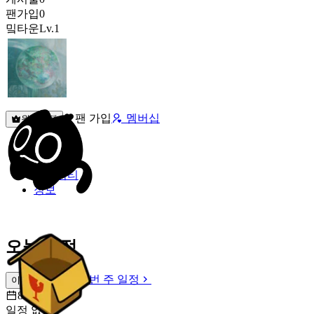
팬가입
0
밐타운
Lv.1
팬 가입
멤버십
원픽선택
밐타운
피드
커뮤니티
정보
오늘 일정
이번 주 일정
이번 주 일정
8월 9일 [일]
일정 없음