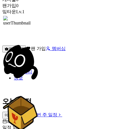
팬가입
0
밐타운
Lv.1
팬 가입
멤버십
원픽선택
밐타운
피드
커뮤니티
정보
오늘 일정
이번 주 일정
이번 주 일정
8월 7일 [금]
일정 없음