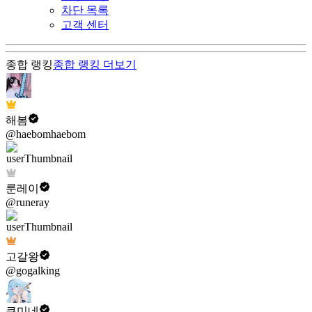
차단 목록
고객 센터
종합 랭킹
종합 랭킹
더보기
해봄
@haebomhaebom
룬레이
@runeray
고갈왕
@gogalking
쿠미네