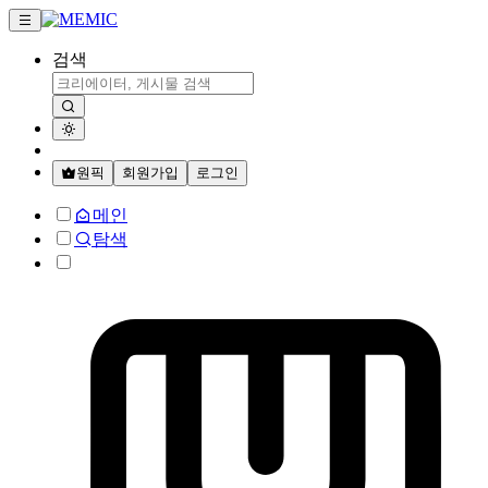
검색
원픽
회원가입
로그인
메인
탐색