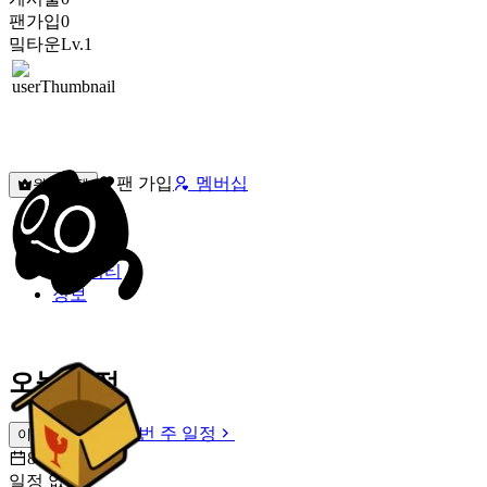
팬가입
0
밐타운
Lv.1
팬 가입
멤버십
원픽선택
밐타운
피드
커뮤니티
정보
오늘 일정
이번 주 일정
이번 주 일정
8월 9일 [일]
일정 없음