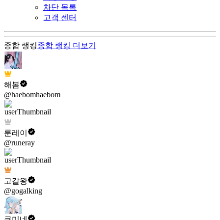
차단 목록
고객 센터
종합 랭킹
종합 랭킹
더보기
해봄
@haebomhaebom
룬레이
@runeray
고갈왕
@gogalking
쿠미네