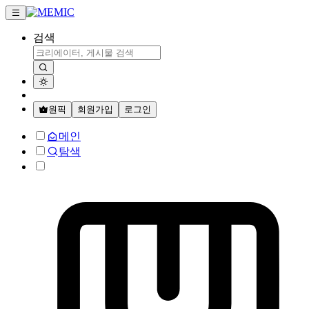
검색
원픽
회원가입
로그인
메인
탐색