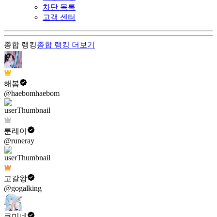
차단 목록
고객 센터
종합 랭킹
종합 랭킹
더보기
해봄
@haebomhaebom
룬레이
@runeray
고갈왕
@gogalking
쿠미네