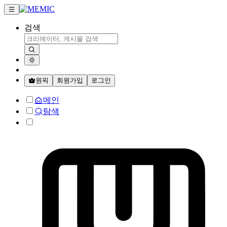
검색
원픽
회원가입
로그인
메인
탐색