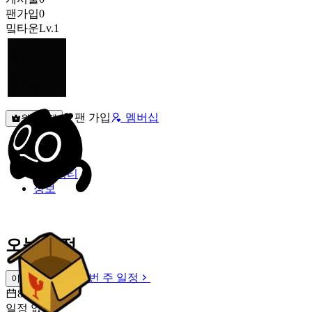
팬가입
0
밐타운
Lv.1
팬 가입
멤버십
원픽선택
밐타운
피드
커뮤니티
정보
오늘 일정
이번 주 일정
이번 주 일정
8월 8일 [토]
일정 없음