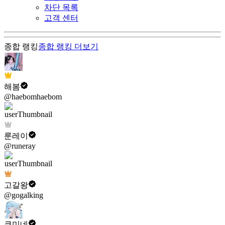
차단 목록
고객 센터
종합 랭킹
종합 랭킹
더보기
해봄
@haebomhaebom
룬레이
@runeray
고갈왕
@gogalking
쿠미네