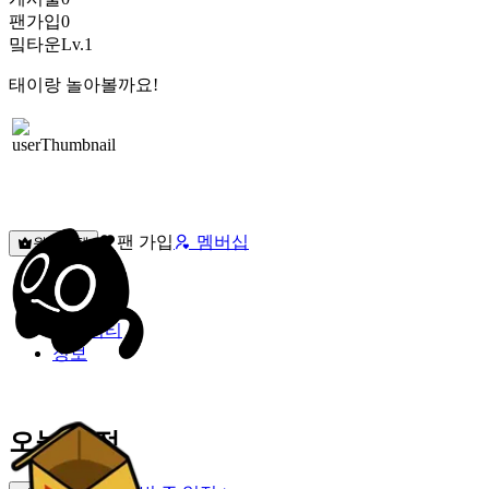
팬가입
0
밐타운
Lv.1
태이랑 놀아볼까요!
팬 가입
멤버십
원픽선택
밐타운
피드
커뮤니티
정보
오늘 일정