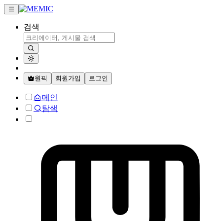
검색
원픽
회원가입
로그인
메인
탐색