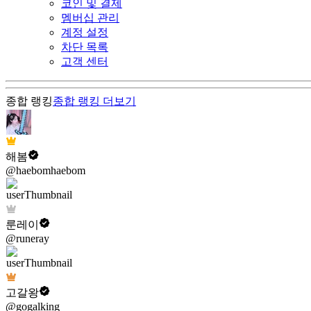
코인 및 결제
멤버십 관리
계정 설정
차단 목록
고객 센터
종합 랭킹
종합 랭킹
더보기
해봄
@haebomhaebom
룬레이
@runeray
고갈왕
@gogalking