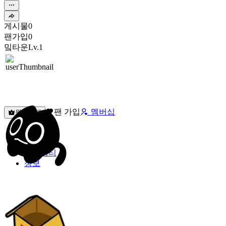
게시물
0
팬가입
0
밐타운
Lv.1
팬 가입
멤버십
원픽선택
밐타운
피드
커뮤니티
정보