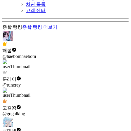
차단 목록
고객 센터
종합 랭킹
종합 랭킹
더보기
해봄
@haebomhaebom
룬레이
@runeray
고갈왕
@gogalking
쿠미네