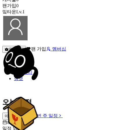
팬가입
0
밐타운
Lv.1
팬 가입
멤버십
원픽선택
밐타운
피드
커뮤니티
정보
오늘 일정
이번 주 일정
이번 주 일정
8월 9일 [일]
일정 없음