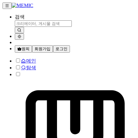
검색
원픽
회원가입
로그인
메인
탐색