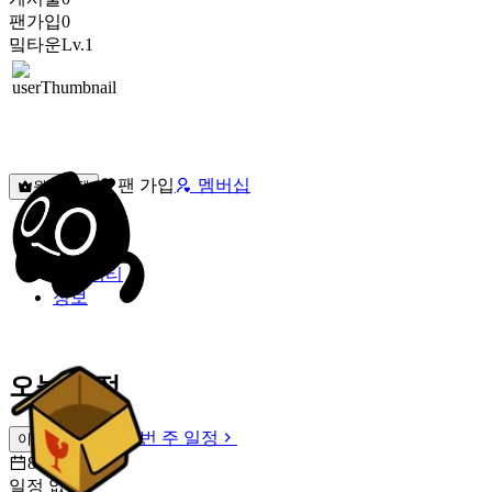
팬가입
0
밐타운
Lv.1
팬 가입
멤버십
원픽선택
밐타운
피드
커뮤니티
정보
오늘 일정
이번 주 일정
이번 주 일정
8월 6일 [목]
일정 없음