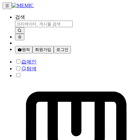
검색
원픽
회원가입
로그인
메인
탐색