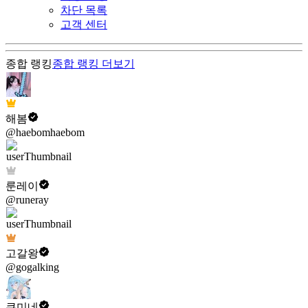
차단 목록
고객 센터
종합 랭킹
종합 랭킹
더보기
해봄
@haebomhaebom
룬레이
@runeray
고갈왕
@gogalking
쿠미네