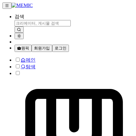
검색
원픽
회원가입
로그인
메인
탐색