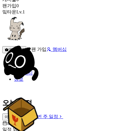
팬가입
0
밐타운
Lv.1
팬 가입
멤버십
원픽선택
밐타운
피드
커뮤니티
정보
오늘 일정
이번 주 일정
이번 주 일정
8월 7일 [금]
일정 없음