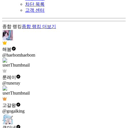
차단 목록
고객 센터
종합 랭킹
종합 랭킹
더보기
해봄
@haebomhaebom
룬레이
@runeray
고갈왕
@gogalking
쿠미네