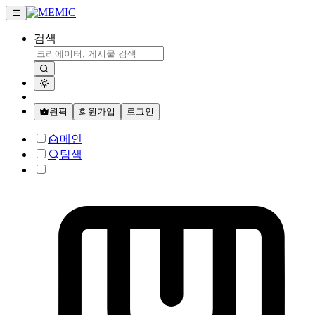
검색
원픽
회원가입
로그인
메인
탐색