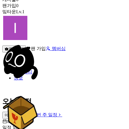
팬가입
0
밐타운
Lv.1
팬 가입
멤버십
원픽선택
밐타운
피드
커뮤니티
정보
오늘 일정
이번 주 일정
이번 주 일정
8월 8일 [토]
일정 없음