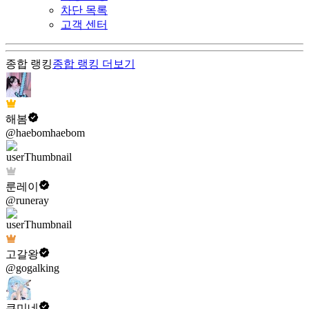
차단 목록
고객 센터
종합 랭킹
종합 랭킹
더보기
해봄
@haebomhaebom
룬레이
@runeray
고갈왕
@gogalking
쿠미네